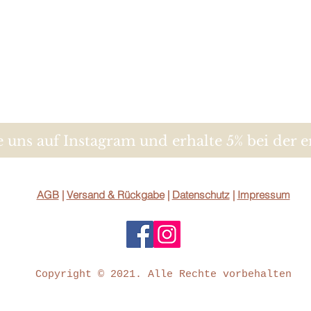
Sie müssen für eine
ggfl. nur aufkommen
eine zur Prüfung der
und Funktionsweise
Umgang mit ihnen zu
B. Widerrufsformula
 uns auf Instagram und erhalte 5% bei der e
Beim Widerruf des Ve
Formular aus und se
Hs Deluxe
Aegidistrasse 125
AGB
|
Versand & Rückgabe
|
Datenschutz
|
Impressum
E-Mail: hsdeluxe@o
Hiermit widerrufe(n) 
abgeschlossenen Ver
folgenden Waren (*)
Copyright © 2021. Alle Rechte vorbehalten
Dienstleistung (*)
________________