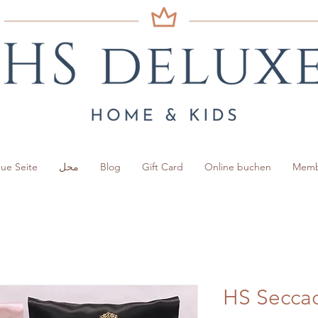
Memb
Online buchen
Gift Card
Blog
محل
ue Seite
HS Secca