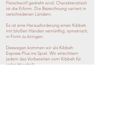
Fleischwolf gedreht wird. Charakteristisch
ist die Eiform. Die Bezeichnung variiert in
verschiedenen Ländern.
Es ist eine Herausforderung einen Kibbeh
mit bloßen Händen vernünftig, symetrisch,
in Form zu bringen.
Deswegen kommen wir als Kibbeh
Express Plus ins Spiel. Wir erleichtern
jedem das Vorbereiten vom Kibbeh für
jedes Haushalt.
Jeder kann ganz leicht und einfach eine
Kibbeh innerhalb von ca. 6 Sekunden
mühelos vorbereiten. Mann muss dafür
weder ein Chefkoch noch ein Profi sein.
Es gehört zu einem "muss" in jedem
Haushalt.