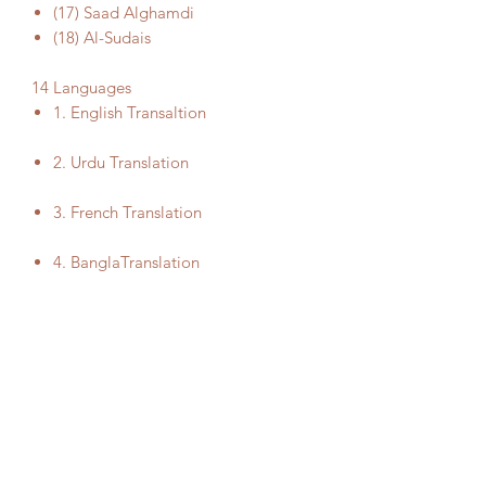
(17) Saad Alghamdi
(18) Al-Sudais
14 Languages
1. English Transaltion
2. Urdu Translation
3. French Translation
4. BanglaTranslation
5. Indonesian Translation
6. Malaysian Translation
7. Somali Transaltion
8. Turkish Translation
9 . Hindi Translation
10.Tamil Translation
11.Jalalain Translation