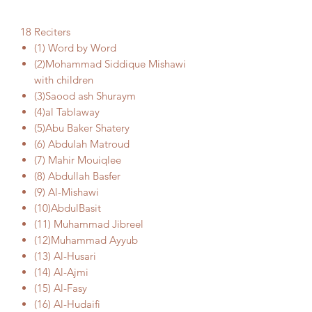
18 Reciters
(1) Word by Word
(2)Mohammad Siddique Mishawi
with children
(3)Saood ash Shuraym
(4)al Tablaway
(5)Abu Baker Shatery
(6) Abdulah Matroud
(7) Mahir Mouiqlee
(8) Abdullah Basfer
(9) Al-Mishawi
(10)AbdulBasit
(11) Muhammad Jibreel
(12)Muhammad Ayyub
(13) Al-Husari
(14) Al-Ajmi
(15) Al-Fasy
(16) Al-Hudaifi