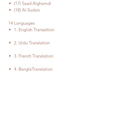
(17) Saad Alghamdi
(18) Al-Sudais
14 Languages
1. English Transaltion
2. Urdu Translation
3. French Translation
4. BanglaTranslation
5. Indonesian Translation
6. Malaysian Translation
7. Somali Transaltion
8. Turkish Translation
9 . Hindi Translation
10.Tamil Translation
11.Jalalain Translation