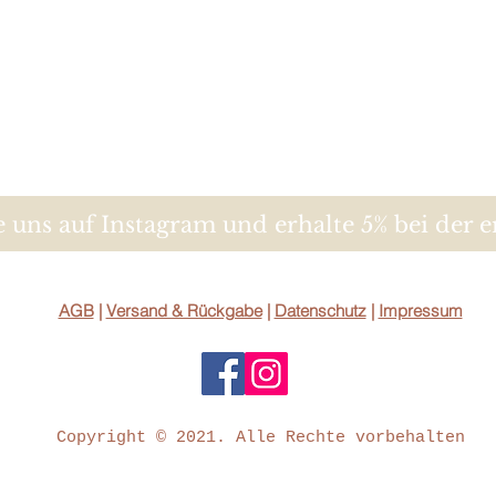
Sie müssen für eine
ggfl. nur aufkommen
eine zur Prüfung der
und Funktionsweise
Umgang mit ihnen zu
B. Widerrufsformula
 uns auf Instagram und erhalte 5% bei der e
Beim Widerruf des Ve
Formular aus und sen
Hs Deluxe
Aegidistrasse 125
AGB
|
Versand & Rückgabe
|
Datenschutz
|
Impressum
46240 Bottrop/Deut
E-Mail: hsdeluxe@o
Hiermit widerrufe(n) 
abgeschlossenen Ver
folgenden Waren (*)
Copyright © 2021. Alle Rechte vorbehalten
Dienstleistung (*)
________________