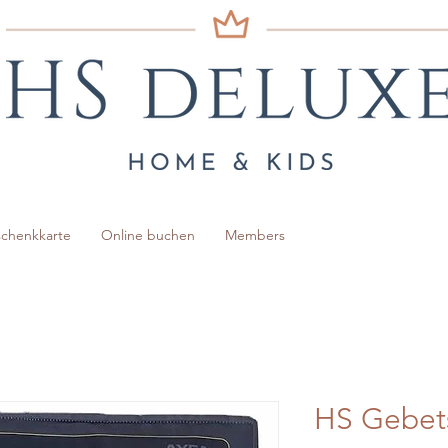
chenkkarte
Online buchen
Members
HS Gebets