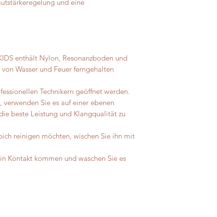
alle Zahlungen, die 
başlatabilirsiniz.
autstärkeregelung und eine
unverzüglich und sp
Ses yüksekliği ayarı
ab dem Tag zurückzu
sahiptir.
über Ihren Widerruf
ist. Die Lieferkosten
Für die Rückzahlung
KIDS enthält Nylon, Resonanzboden und
Zahlungsmittel, welc
te von Wasser und Feuer ferngehalten
Transaktion eingeset
mit Ihnen eine ande
ofessionellen Technikern geöffnet werden.
 verwenden Sie es auf einer ebenen
Es werden Ihnen kei
die beste Leistung und Klangqualität zu
Rückzahlung berechn
die Rückzahlung zu 
ich reinigen möchten, wischen Sie ihn mit
vollständig wieder 
r in Kontakt kommen und waschen Sie es
Sie haben die Ware 
Tagen ab dem Tag, 
des Vertrages unterr
oder zu übergeben.
Die Kosten der Rück