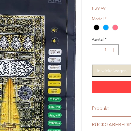
Prijs
€ 39,99
Model
*
Aantal
*
In winkelwagen
Produkt
HS Sejjada Kids
RÜCKGABEBED